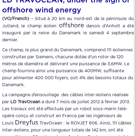
LD TRAVOCEAN, under the sign of
offshore wind energy
(VO/French)
– Situé à 20 km au nord-est de la péninsule du
offshore
Jutland, le champ éolien
danois d’Anholt a été
inauguré par la reine du Danemark le samedi 4 septembre
dernier.
Ce champ, le plus grand du Danemark, comprend 111 éoliennes
construites par Siemens, chacune dotée d’un rotor de 120
mètres de diamètre et délivrant une puissance de 3,6MW. Le
champ fournira ainsi une puissance de 400MW, suffisante
pour alimenter 400 000 foyers, soit 4% des besoins totaux du
Danemark.
La campagne d’ensouillage des câbles inter-éoliens réalisée
par
LD TravOcean
a duré 7 mois de juillet 2012 à février 2013.
Les travaux ont été effectués par un robot sous-marin télé-
opéré conçu et construit en France par les ingénieurs de
Dreyfus
Louis
TravOcean : le ROVJET 806. Ainsi, 111 câbles
inter-éoliens, pour une longueur totale de 142 km, ont été