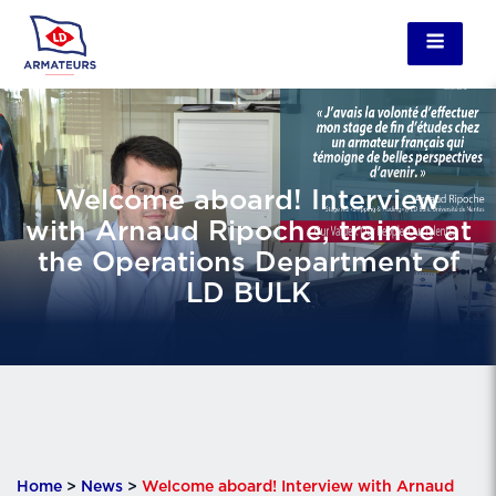
Welcome aboard! Interview
with Arnaud Ripoche, trainee at
the Operations Department of
LD BULK
Home
>
News
>
Welcome aboard! Interview with Arnaud