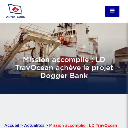
Mission accomplie : LD
TravOcean achève le projet
Dogger Bank
Accueil
>
Actualités
>
Mission accomplie : LD TravOcean