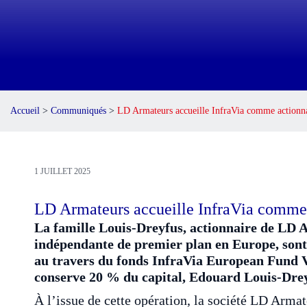
Accueil
>
Communiqués
>
LD Armateurs accueille InfraVia comme action
1 JUILLET 2025
LD Armateurs accueille InfraVia comme
La famille Louis-Dreyfus, actionnaire de LD A
indépendante de premier plan en Europe, sont 
au travers du fond
s
InfraVia European Fund VI
conserve 20 % du capital, Edouard Louis-Drey
À l’issue de cette opération, la société LD Arma