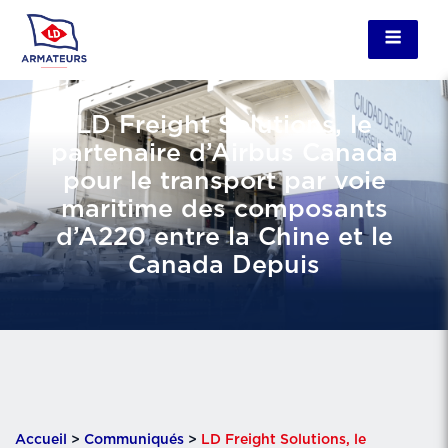
LD Freight Solutions, le
partenaire d’Airbus Canada
pour le transport par voie
maritime des composants
d’A220 entre la Chine et le
Canada Depuis
Accueil
>
Communiqués
>
LD Freight Solutions, le